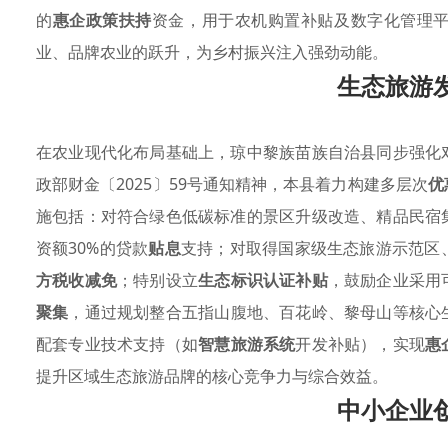
的
惠企政策扶持
资金，用于农机购置补贴及数字化管理
业、品牌农业的跃升，为乡村振兴注入强劲动能。
生态旅游
在农业现代化布局基础上，琼中黎族苗族自治县同步强化
政部财金〔2025〕59号通知精神，本县着力构建多层次
优
施包括：对符合绿色低碳标准的景区升级改造、精品民宿
资额30%的贷款
贴息
支持；对取得国家级生态旅游示范区
方税收减免
；特别设立
生态标识认证补贴
，鼓励企业采用
聚集
，通过规划整合五指山腹地、百花岭、黎母山等核心
配套专业技术支持（如
智慧旅游系统
开发补贴），实现
惠
提升区域生态旅游品牌的核心竞争力与综合效益。
中小企业