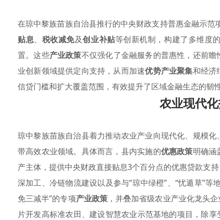
在琼中黎族苗族自治县推行的中央财政支持普惠金融示范项目
贴息
、
税收减免
及
创业补贴
等创新机制，构建了多维度
置。这些
产业政策
不仅强化了金融服务的普惠性，还前瞻
业创新领域提供定向支持，从而加速
优势产业聚集
和经济
信贷门槛和扩大覆盖范围，有效提升了区域金融生态的韧
农业现代化
琼中黎族苗族自治县着力推动农业产业向现代化、规模化
带高效农业领域。具体而言，县内实施的
优惠政策
明确涵
产主体，提供中央财政直接贴息3个百分点的优惠贷款支
深加工、冷链物流建设以及参与“琼中绿橙”、“忧遁草”
免三减半”的专项
产业政策
，并叠加省级农业产业化龙头企
片开发高标准农田、建设智慧农业示范基地的项目，除享